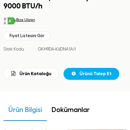
9000 BTU/h
Bize Ulaşın
Fiyat Listesini Gör
Stok Kodu
GKH9DA-K6DNA1A/I
Ürün Kataloğu
Ürünü Talep Et
Ürün Bilgisi
Dokümanlar