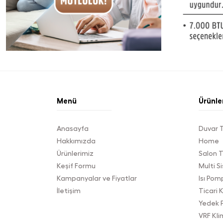
Menü
Ürünle
Anasayfa
Duvar T
Hakkımızda
Home
Ürünlerimiz
Salon T
Keşif Formu
Multi S
Kampanyalar ve Fiyatlar
Isı Pom
İletişim
Ticari 
Yedek 
VRF Kli