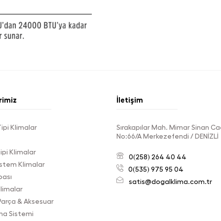
rimiz
İletişim
ipi Klimalar
Sırakapılar Mah. Mimar Sinan Ca
No:66/A Merkezefendi / DENİZLİ
ipi Klimalar
0(258) 264 40 44
istem Klimalar
0(535) 975 95 04
pası
satis@dogalklima.com.tr
Klimalar
Parça & Aksesuar
ma Sistemi