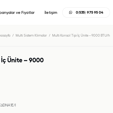
anyalar ve Fiyatlar
İletişim
0(535) 975 95 04
nasayfa
Multi Sistem Klimalar
Multi Konsol Tipi İç Ünite – 9000 BTU/h
 İç Ünite – 9000
6DNA1E/I