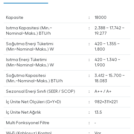
Kapasite
:
18000
Isıtma Kapasitesi (Min.~
:
2.388 ~ 17.742 ~
Nominal~Maks.) BTU/h
19.277
Soğutma Enerji Tüketimi
:
420 ~ 1.355 ~
(Min~Nominal~Maks.) W
1.800
Isıtma Enerji Tüketimi
:
420 ~ 1.340 ~
(Min~Nominal~Maks.) W
1.900
Soğutma Kapasitesi
:
3.412 ~ 15.700 ~
(Min.~Nominal~Maks.) BTU/h
18.083
Sezonsal Enerji Sınıfı (SEER / SCOP)
:
A++ / A+
İç Ünite Net Ölçüleri (G×Y×D)
:
982×311×221
İç Ünite Net Ağırlık
:
13.5
Multi Fonksiyonel Filtre
:
-
Wi-Fi (Kablosuz) Kontrol
:
Var